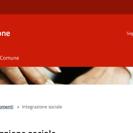
one
Seg
il Comune
omenti
>
Integrazione sociale