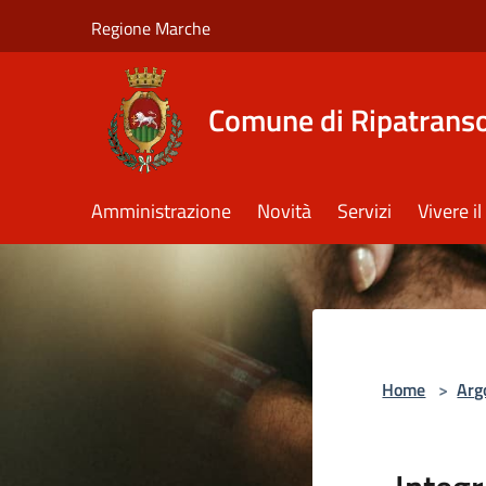
Salta al contenuto principale
Regione Marche
Comune di Ripatrans
Amministrazione
Novità
Servizi
Vivere 
Home
>
Arg