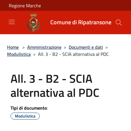
Salta al contenuto principale
Regione Marche
Comune di Ripatransone
Home
>
Amministrazione
>
Documenti e dati
>
Modulistica
>
All. 3 - B2 - SCIA alternativa al PDC
All. 3 - B2 - SCIA
alternativa al PDC
Tipi di documento
:
Modulistica