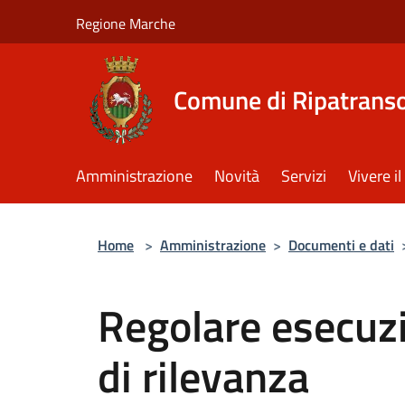
Salta al contenuto principale
Regione Marche
Comune di Ripatrans
Amministrazione
Novità
Servizi
Vivere 
Home
>
Amministrazione
>
Documenti e dati
Regolare esecuzi
di rilevanza