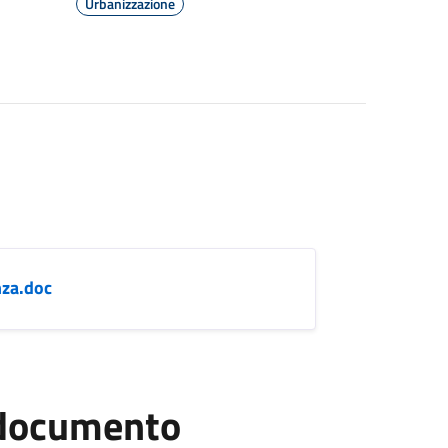
Urbanizzazione
nza.doc
l documento