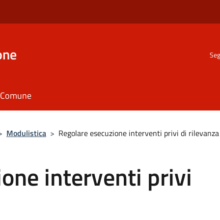
one
Seg
il Comune
>
Modulistica
>
Regolare esecuzione interventi privi di rilevanza
one interventi privi