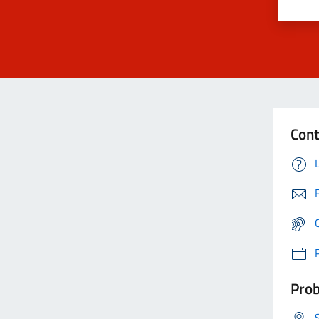
Cont
Prob