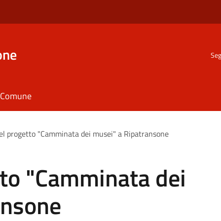
one
Seg
il Comune
el progetto "Camminata dei musei" a Ripatransone
tto "Camminata dei
ansone