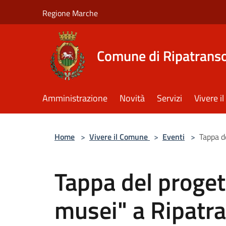
Salta al contenuto principale
Regione Marche
Comune di Ripatrans
Amministrazione
Novità
Servizi
Vivere 
Home
>
Vivere il Comune
>
Eventi
>
Tappa d
Tappa del proge
musei" a Ripatr