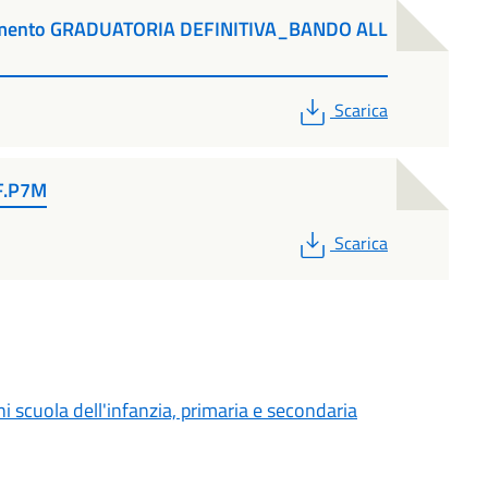
umento GRADUATORIA DEFINITIVA_BANDO ALL
PDF
Scarica
F.P7M
PDF
Scarica
nni scuola dell'infanzia, primaria e secondaria