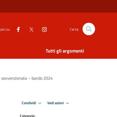
uici su
Cerca
Tutti gli argomenti
ica sovvenzionata – bando 2024
Condividi
Vedi azioni
Categorie: