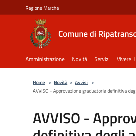
Salta al contenuto principale
Regione Marche
Comune di Ripatrans
Amministrazione
Novità
Servizi
Vivere 
Home
>
Novità
>
Avvisi
>
AVVISO - Approvazione graduatoria definitiva degli
AVVISO - Approv
definitiva degli 