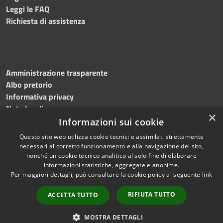
Leggi le FAQ
Richiesta di assistenza
Amministrazione trasparente
Albo pretorio
Informativa privacy
Note legali
×
Dichiarazione di accessibilità
Informazioni sui cookie
Questo sito web utilizza cookie tecnici e assimilati strettamente
necessari al corretto funzionamento e alla navigazione del sito,
nonché un cookie tecnico analitico al solo fine di elaborare
informazioni statistiche, aggregate e anonime.
RSS
Copyright © 2026 • Comune di
Per maggiori dettagli, può consultare la cookie policy al seguente
link
Accessibilità
Ripatransone • Powered by
Privacy
Municipium
Accesso
•
RIFIUTA TUTTO
ACCETTA TUTTO
Cookie
redazione
Mappa del sito
MOSTRA DETTAGLI