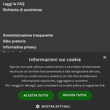
Leggi le FAQ
Richiesta di assistenza
Amministrazione trasparente
Albo pretorio
Informativa privacy
Note legali
×
Dichiarazione di accessibilità
Informazioni sui cookie
Questo sito web utilizza cookie tecnici e assimilati strettamente
necessari al corretto funzionamento e alla navigazione del sito,
nonché un cookie tecnico analitico al solo fine di elaborare
informazioni statistiche, aggregate e anonime.
RSS
Copyright © 2026 • Comune di
Per maggiori dettagli, può consultare la cookie policy al seguente
link
Accessibilità
Ripatransone • Powered by
Privacy
Municipium
Accesso
•
RIFIUTA TUTTO
ACCETTA TUTTO
Cookie
redazione
Mappa del sito
MOSTRA DETTAGLI