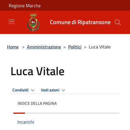
Salta al contenuto principale
Regione Marche
Comune di Ripatransone
Home
>
Amministrazione
>
Politici
>
Luca Vitale
Luca Vitale
Condividi
Vedi azioni
INDICE DELLA PAGINA
Incarichi