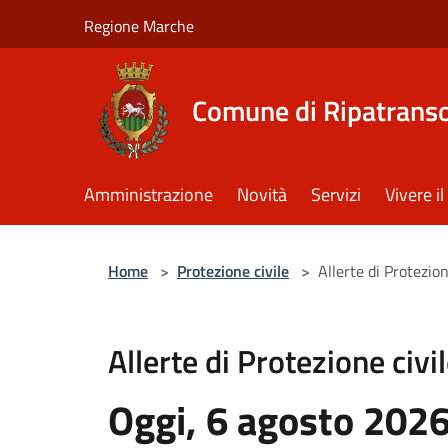
Salta al contenuto principale
Regione Marche
Comune di Ripatrans
Amministrazione
Novità
Servizi
Vivere 
Home
>
Protezione civile
>
Allerte di Protezion
Allerte di Protezione civi
Oggi, 6 agosto 202