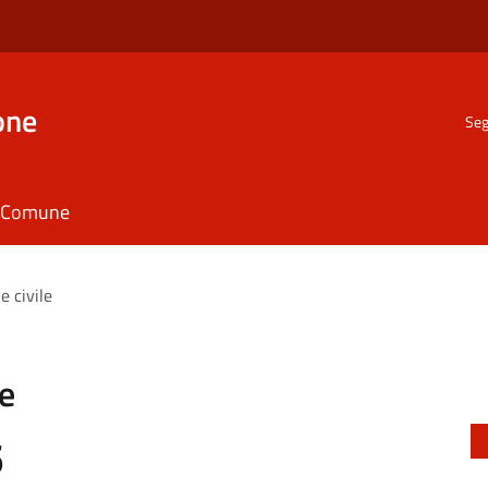
one
Seg
il Comune
e civile
le
6